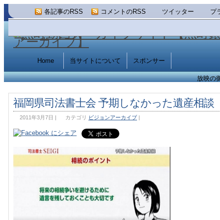
各記事のRSS
コメントのRSS
ツイッター
プ
Home
当サイトについて
スポンサー
放映の
福岡県司法書士会 予期しなかった遺産相談
2011年3月7日
|
カテゴリ
ビジョンアーカイブ
|
Video
Player