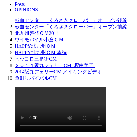
Posts
OPINIONS
献血センター「くろさきクローバー」オープン後編
献血センター「くろさきクローバー」オープン前編
北九州啓発ＣＭ2014
ワイモバイル小倉ＣＭ
HAPPY北九州ＣＭ
HAPPY北九州ＣＭ 本編
ビッコロ三番街CM
２０１４阪九フェリーCM -釈由美子-
2014阪九フェリーCM メイキングビデオ
魚町リバイバルCM