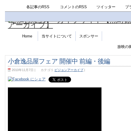
各記事のRSS
コメントのRSS
ツイッター
プ
Home
当サイトについて
スポンサー
放映の
小倉逸品屋フェア 開催中 前編・後編
2010年11月7日
|
カテゴリ
ビジョンアーカイブ
|
Video
Player