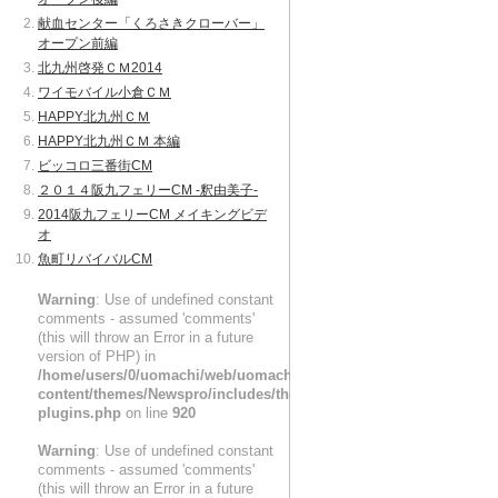
献血センター「くろさきクローバー」
オープン前編
北九州啓発ＣＭ2014
ワイモバイル小倉ＣＭ
HAPPY北九州ＣＭ
HAPPY北九州ＣＭ 本編
ビッコロ三番街CM
２０１４阪九フェリーCM -釈由美子-
2014阪九フェリーCM メイキングビデ
オ
魚町リバイバルCM
Warning
: Use of undefined constant
comments - assumed 'comments'
(this will throw an Error in a future
version of PHP) in
/home/users/0/uomachi/web/uomachi_jp/wp/wp-
content/themes/Newspro/includes/theme-
plugins.php
on line
920
Warning
: Use of undefined constant
comments - assumed 'comments'
(this will throw an Error in a future