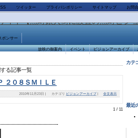
SS
ツイッター
プライバシポリシー
サイトマップ
お問
スポンサー
放映の御案内
イベント
ビジョンアーカイブ
カテ
関する記事一覧
Ｐ ２０８ＳＭＩＬＥ
2010年11月23日
|
カテゴリ
ビジョンアーカイブ
|
全文表示
最近
1 / 1
1