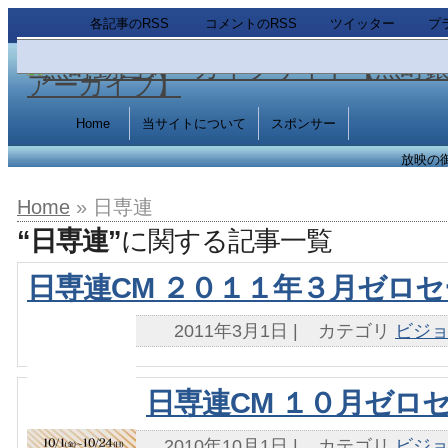
各記事のRSS
コメントのRSS
ツイッター
プ
Home
当サイトについて
スポンサー
放映の
Home
» 日専連
“日専連”
に関する記事一覧
日専連CM ２０１１年３月ゼロ
2011年3月1日
|
カテゴリ
ビジ
日専連CM １０月ゼロ
2010年10月1日
|
カテゴリ
ビジ