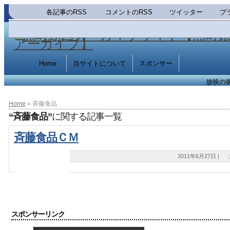
各記事のRSS
コメントのRSS
ツイッター
プ
Home
当サイトについて
スポンサー
放映の
Home
» 斉藤食品
“斉藤食品”
に関する記事一覧
斉藤食品ＣＭ
2011年6月27日
|
スポンサーリンク